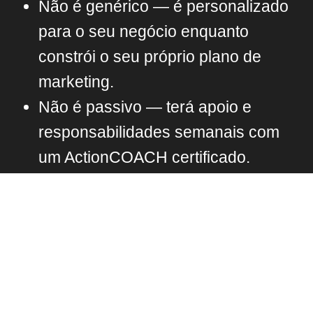
Não é genérico — é personalizado
para o seu negócio enquanto
constrói o seu próprio plano de
marketing.
Não é passivo — terá apoio e
responsabilidades semanais com
um ActionCOACH certificado.
Se o seu negócio está a começar ou já
tem sucesso mas está estagnado, este
programa dá-lhe estrutura, ferra
mentas e impulso para alcançar o
próximo nível.